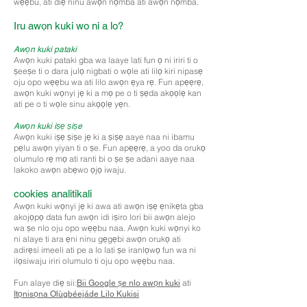
wẹẹbu, ati diẹ ninu awọn nọmba ati awọn nọmba.
Iru awọn kuki wo ni a lo?
Awọn kuki pataki
Awọn kuki pataki gba wa laaye lati fun ọ ni iriri ti o
ṣeeṣe ti o dara julọ nigbati o wọle ati lilọ kiri nipasẹ
oju opo wẹẹbu wa ati lilo awọn ẹya rẹ. Fun apẹẹrẹ,
awọn kuki wọnyi jẹ ki a mọ pe o ti ṣẹda akọọlẹ kan
ati pe o ti wọle sinu akọọlẹ yẹn.
Awọn kuki iṣẹ ṣiṣe
Awọn kuki iṣẹ ṣiṣe jẹ ki a ṣiṣẹ aaye naa ni ibamu
pẹlu awọn yiyan ti o ṣe. Fun apẹẹrẹ, a yoo da orukọ
olumulo rẹ mọ ati ranti bi o ṣe ṣe adani aaye naa
lakoko awọn abẹwo ọjọ iwaju.
cookies analitikali
Awọn kuki wọnyi jẹ ki awa ati awọn iṣẹ ẹnikẹta gba
akojọpọ data fun awọn idi iṣiro lori bii awọn alejo
wa ṣe nlo oju opo wẹẹbu naa. Awọn kuki wọnyi ko
ni alaye ti ara ẹni ninu gẹgẹbi awọn orukọ ati
adirẹsi imeeli ati pe a lo lati ṣe iranlọwọ fun wa ni
ilọsiwaju iriri olumulo ti oju opo wẹẹbu naa.
Fun alaye diẹ sii:
ati
Bii Google ṣe nlo awọn kuki
Itọnisọna Olùgbéejáde Lilo Kukisi