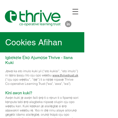
Cookies Afihan
Igbẹkẹle Ẹkọ Ajumọṣe Thrive - Ilana
Kuki
Jọwọ ka eto imulo kuki yii (“eto kukisi”, “eto imulo”)
ni iṣọra ṣaaju lilo oju opo wẹẹbu
www.thrivetrust.uk
(“oju opo wẹẹbu”, “iṣẹ”) ti a nṣiṣẹ nipasẹ Thrive
Co-operative Learning Trust ("wa", 'awa", "wa").
Kini awọn kuki?
Awọn kuki jẹ awọn faili ọrọ ti o rọrun ti o fipamọ sori
kọnputa tabi ẹrọ alagbeka nipasẹ olupin oju opo
wẹẹbu kan. Kuki kọọkan jẹ alailẹgbẹ si ẹrọ
aṣawakiri wẹẹbu rẹ. Yoo ni diẹ ninu alaye ailorukọ
gẹgẹbi idamo alailẹgbẹ, orukọ ìkápá oju opo