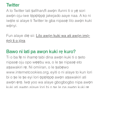
Twitter
A lo Twitter lati ṣafihan/fi awọn ifunni ti o yẹ sori
awọn oju-iwe lọpọlọpọ jakejado aaye naa. A ko ni
iwọle si alaye ti Twitter le gba nipasẹ lilo awọn kuki
wọnyi.
Fun alaye diẹ sii:
Lilo awọn kuki wa ati awọn imọ-
ẹrọ ti o jọra
Bawo ni lati pa awọn kuki rẹ kuro?
Ti o ba fẹ ni ihamọ tabi dina awọn kuki ti o ṣeto
nipasẹ oju opo wẹẹbu wa, o le ṣe nipasẹ eto
aṣawakiri rẹ. Ni omiiran, o le ṣabẹwo
www.internetcookies.org, eyiti o ni alaye to kun lori
bi o ṣe le ṣe eyi lori ọpọlọpọ awọn aṣawakiri ati
awọn ẹrọ. Iwọ yoo wa alaye gbogbogbo nipa awọn
kuki ati awọn alaye lori bi o ṣe le pa awọn kuki rẹ
kuro lati ẹrọ rẹ.
Kan si wa
Ti o ba ni ibeere eyikeyi nipa eto imulo yii tabi lilo
awọn kuki wa, jọwọ kan si wa
ni
webmaster@thrivetrust.uk
Kelvin Hall
Registered office: