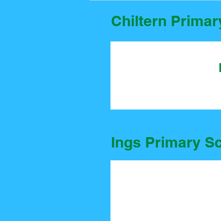
Chiltern Primar
Ings Primary S