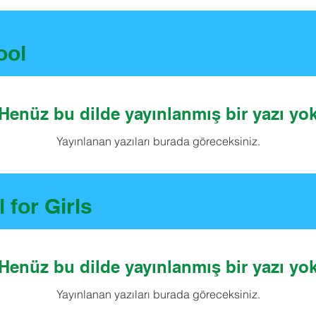
ool
Henüz bu dilde yayınlanmış bir yazı yo
Yayınlanan yazıları burada göreceksiniz.
for Girls
Henüz bu dilde yayınlanmış bir yazı yo
Yayınlanan yazıları burada göreceksiniz.