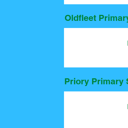
Oldfleet Primar
Priory Primary