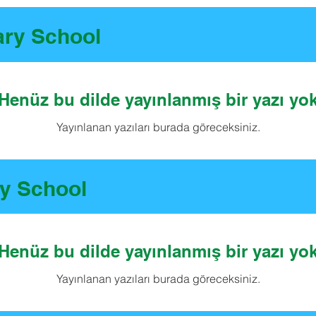
ary School
Henüz bu dilde yayınlanmış bir yazı yo
Yayınlanan yazıları burada göreceksiniz.
y School
Henüz bu dilde yayınlanmış bir yazı yo
Yayınlanan yazıları burada göreceksiniz.