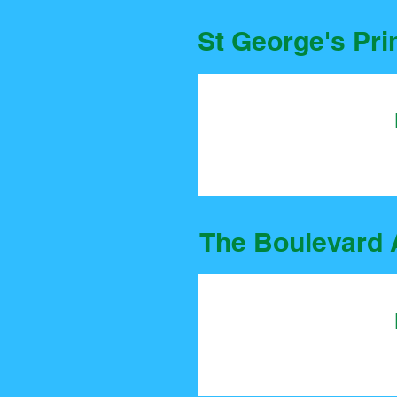
St George's Pr
The Boulevard