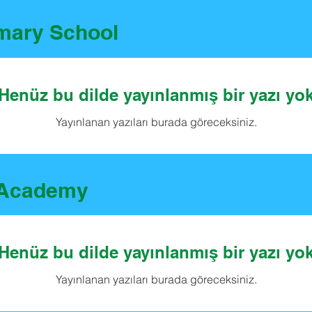
imary School
Henüz bu dilde yayınlanmış bir yazı yo
Yayınlanan yazıları burada göreceksiniz.
 Academy
Henüz bu dilde yayınlanmış bir yazı yo
Yayınlanan yazıları burada göreceksiniz.