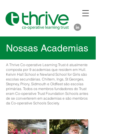
Nossas Academias
A Thrive Co-operative Learning Trust é atualmente
composta por 9 academias que residem em Hull.
Kelvin Hall School e Newland School for Girls são
escolas secundárias. Chiltern, Ings, St Georges,
Stepney, Priory, Sidmouth e Oldfleet são escolas
primárias. Todos os membros fundadores do Trust
eram Co-operative Trust Foundation Schools antes
de se converterem em academias e são membros
da Co-operative Schools Society.