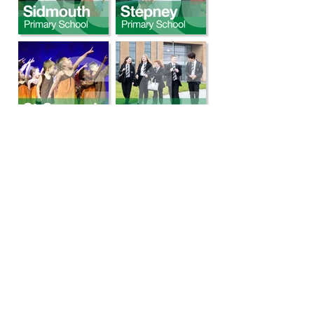
Kelvin Hall
Registered office:
School, Bricknell Avenue, Hull,
England HU5 4QH
Telephone:
01482 347268
Email:
info@thrivetrust.uk
Kelvin Hall School,
Sede registrada:
Bricknell Avenue, Hull, Inglaterra HU5
4QH
Telefone:
01482 342229
E-mail: