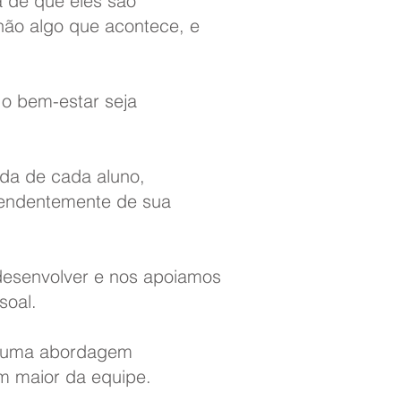
a de que eles são
não algo que acontece, e
 o bem-estar seja
ida de cada aluno,
pendentemente de sua
desenvolver e nos apoiamos
soal.
s uma abordagem
m maior da equipe.