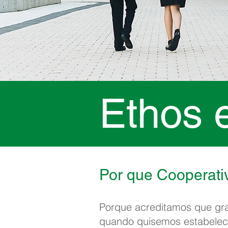
Ethos 
Por que Cooperati
Porque acreditamos que gr
quando quisemos estabelec