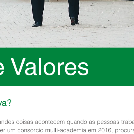
e Valores
va?
andes coisas acontecem quando as pessoas traba
er um consórcio multi-academia em 2016, procu