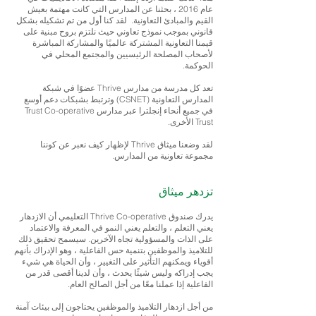
عام 2016 ، بحثنا عن المدارس التي كانت مهتمة بعيش
القيم والمبادئ التعاونية. لقد كنا أول من تم تشكيله بشكل
قانوني بموجب نموذج تعاوني حيث نلتزم بروح مبنية على
قيمنا التعاونية المشتركة عالميًا والمشاركة المباشرة
لأصحاب المصلحة الرئيسيين والمجتمع المحلي في
الحوكمة.
تعد كل مدرسة من مدارس Thrive عضوًا في شبكة
المدارس التعاونية (CSNET) وترتبط بشبكات دعم أوسع
في جميع أنحاء إنجلترا عبر مدارس Trust Co-operative
Trust الأخرى.
لقد وضعنا ميثاق Thrive لإظهار كيف نعبر عن كوننا
مجموعة تعاونية من المدارس.
تزدهر ميثاق
يدرك صندوق Thrive Co-operative التعليمي أن الازدهار
يعني التعلم ، والتعلم يعني النمو في المعرفة والاعتماد
على الذات والمسؤولية تجاه الآخرين. سيسمح تحقيق ذلك
للتلاميذ والموظفين بتنمية حس الفاعلية ، وهو الإدراك بأنهم
أقوياء ويمكنهم التأثير على التغيير ، وأن الحياة هي شيء
يجب إدراكه وليس شيئًا يحدث ، وأن لدينا أقصى قدر من
الفاعلية إذا عملنا معًا من أجل الصالح العام.
من أجل ازدهار التلاميذ والموظفين يحتاجون إلى بيئات آمنة