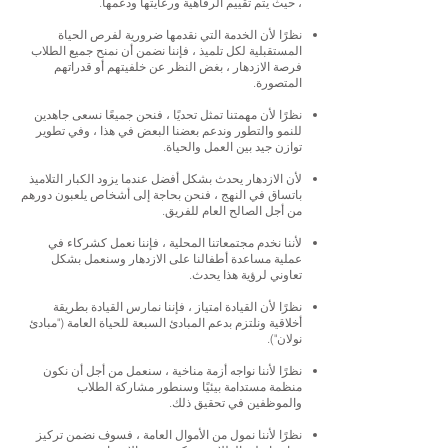
، حيث يتم تقييم الرفاهية ورعايتها ودعمها.
نظرًا لأن الخدمة التي نقدمها ضرورية لفرص الحياة
المستقبلية لكل تلميذ ، فإننا نضمن أن نمنح جميع الطلاب
فرصة الازدهار ، بغض النظر عن خلفيتهم أو قدراتهم
المتصورة.
نظرًا لأن مهمتنا تمثل تحديًا ، فنحن جميعًا نسعى جاهدين
للنمو والتطور وندعم بعضنا البعض في هذا ، وفي تطوير
توازن جيد بين العمل والحياة.
لأن الازدهار يحدث بشكل أفضل عندما يزود الكبار التلاميذ
باتساق في النهج ، فنحن بحاجة إلى أشخاص يلعبون دورهم
من أجل الصالح العام للفريق.
لأننا نخدم مجتمعاتنا المحلية ، فإننا نعمل كشركاء في
عملية مساعدة أطفالنا على الازدهار وسنعمل بشكل
تعاوني لرؤية هذا يحدث.
نظرًا لأن القيادة امتياز ، فإننا نمارس القيادة بطريقة
أخلاقية ونلتزم بدعم المبادئ السبعة للحياة العامة ("مبادئ
نولان").
نظرًا لأننا نواجه أزمة مناخية ، سنعمل من أجل أن نكون
منظمة مستدامة بيئيًا وسنطور مشاركة الطلاب
والموظفين في تحقيق ذلك.
نظرًا لأننا نمول من الأموال العامة ، فسوف نضمن تركيز