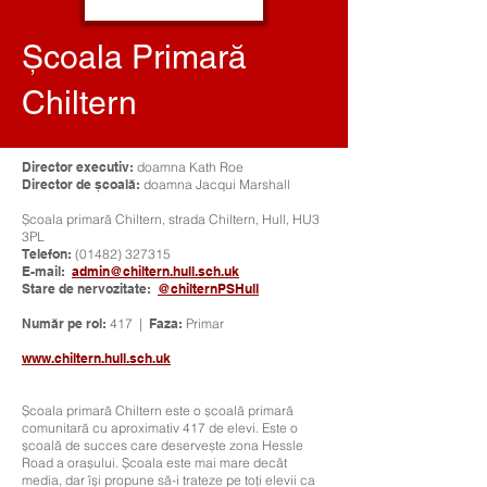
Şcoala Primară
Chiltern
Director executiv:
doamna Kath Roe
Director de școală:
doamna Jacqui Marshall
Școala primară Chiltern, strada Chiltern, Hull, HU3
3PL
Telefon:
(01482) 327315
E-mail:
admin@chiltern.hull.sch.uk
Stare de nervozitate:
@chilternPSHull
Număr pe rol:
417 |
Faza:
Primar
www.chiltern.hull.sch.uk
Școala primară Chiltern este o școală primară
comunitară cu aproximativ 417 de elevi. Este o
școală de succes care deservește zona Hessle
Road a orașului. Școala este mai mare decât
media, dar își propune să-i trateze pe toți elevii ca