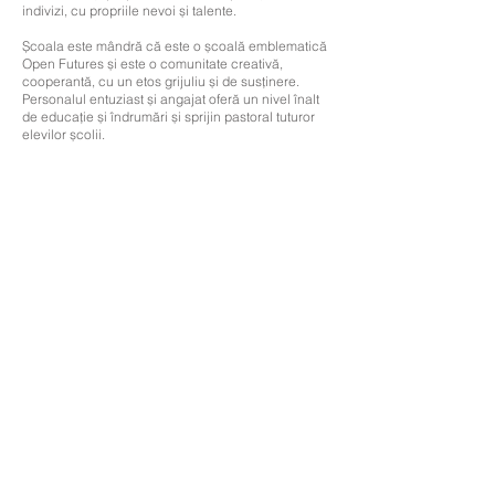
indivizi, cu propriile nevoi și talente.
Școala este mândră că este o școală emblematică
Open Futures și este o comunitate creativă,
cooperantă, cu un etos grijuliu și de susținere.
Personalul entuziast și angajat oferă un nivel înalt
de educație și îndrumări și sprijin pastoral tuturor
elevilor școlii.