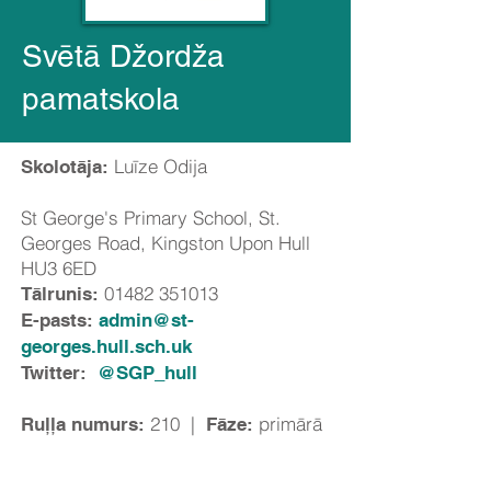
Svētā Džordža
pamatskola
Luīze Odija
Skolotāja:
St George's Primary School, St.
Georges Road, Kingston Upon Hull
HU3 6ED
01482 351013
Tālrunis:
E-pasts:
admin@st-
georges.hull.sch.uk
Twitter:
@SGP_hull
210 |
primārā
Ruļļa numurs:
Fāze: