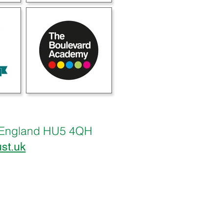
ll, England HU5 4QH
ust.uk
ull, England HU5 4QH
trust.uk