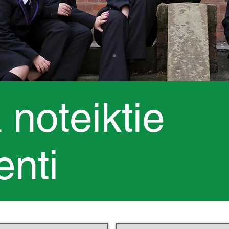
noteiktie
nti