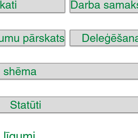
kati
Darba samaks
umu pārskats
Deleģēšan
s shēma
Statūti
 līgumi