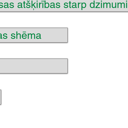
as atšķirības starp dzimum
as shēma