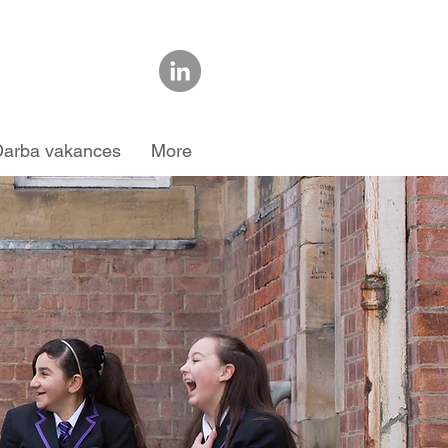
Darba vakances
More