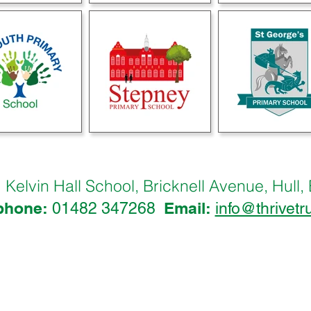
Kelvin Hall School, Bricknell Avenue, Hu
:
phone:
Email:
01482 347268
info@thrivetr
lvin Hall School, Bricknell Avenue, H
is:
E-pasts:
01482 342229
info@thrive