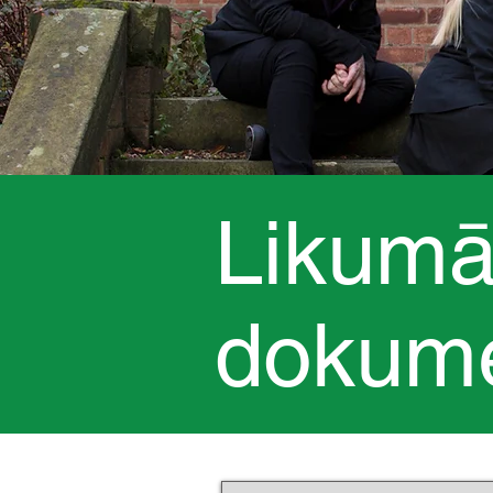
Likumā 
dokume