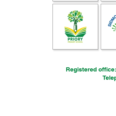
Registered office
Tele
Juridiskā adrese:
Ke
Tālrun