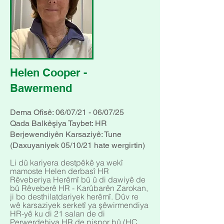
Helen Cooper -
Bawermend
Dema Ofîsê: 06/07/21 - 06/07/25
Qada Balkêşiya Taybet: HR
Berjewendiyên Karsaziyê: Tune
(Daxuyaniyek 05/10/21 hate wergirtin)
Li dû kariyera destpêkê ya wekî
mamoste Helen derbasî HR
Rêveberiya Herêmî bû û di dawiyê de
bû Rêveberê HR - Karûbarên Zarokan,
ji bo desthilatdariyek herêmî. Dûv re
wê karsaziyek serketî ya şêwirmendiya
HR-yê ku di 21 salan de di
Perwerdehiya HR de pispor bû (HC