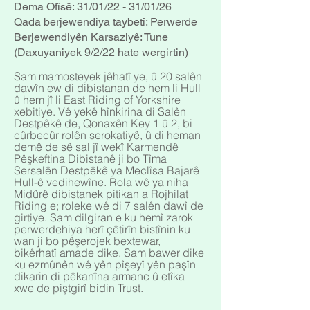
Dema Ofîsê: 31/01/22 - 31/01/26
Qada berjewendiya taybetî: Perwerde
Berjewendiyên Karsaziyê: Tune
(Daxuyaniyek 9/2/22 hate wergirtin)
Sam mamosteyek jêhatî ye, û 20 salên
dawîn ew di dibistanan de hem li Hull
û hem jî li East Riding of Yorkshire
xebitiye. Vê yekê hînkirina di Salên
Destpêkê de, Qonaxên Key 1 û 2, bi
cûrbecûr rolên serokatiyê, û di heman
demê de sê sal jî wekî Karmendê
Pêşkeftina Dibistanê ji bo Tîma
Sersalên Destpêkê ya Meclîsa Bajarê
Hull-ê vedihewîne. Rola wê ya niha
Midûrê dibistanek pitikan a Rojhilat
Riding e; roleke wê di 7 salên dawî de
girtiye. Sam dilgiran e ku hemî zarok
perwerdehiya herî çêtirîn bistînin ku
wan ji bo pêşerojek bextewar,
bikêrhatî amade dike. Sam bawer dike
ku ezmûnên wê yên pîşeyî yên paşîn
dikarin di pêkanîna armanc û etîka
xwe de piştgirî bidin Trust.