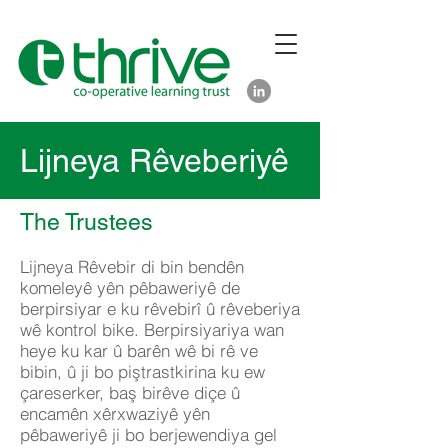
Lijneya Rêveberiyê
The Trustees
Lijneya Rêvebir di bin bendên
komeleyê yên pêbaweriyê de
berpirsiyar e ku rêvebirî û rêveberiya
wê kontrol bike. Berpirsiyariya wan
heye ku kar û barên wê bi rê ve
bibin, û ji bo piştrastkirina ku ew
çareserker, baş birêve diçe û
encamên xêrxwaziyê yên
pêbaweriyê ji bo berjewendiya gel