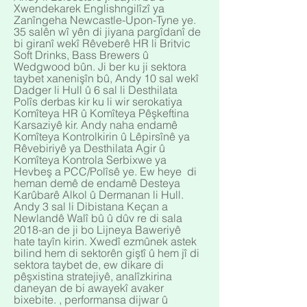
Xwendekarek Englishngilîzî ya
Zanîngeha Newcastle-Upon-Tyne ye.
35 salên wî yên di jiyana pargîdanî de
bi giranî wekî Rêveberê HR li Britvic
Soft Drinks, Bass Brewers û
Wedgwood bûn. Ji ber ku ji sektora
taybet xanenişîn bû, Andy 10 sal wekî
Dadger li Hull û 6 sal li Desthilata
Polîs derbas kir ku li wir serokatiya
Komîteya HR û Komîteya Pêşkeftina
Karsaziyê kir. Andy naha endamê
Komîteya Kontrolkirin û Lêpirsînê ya
Rêvebiriyê ya Desthilata Agir û
Komîteya Kontrola Serbixwe ya
Hevbeş a PCC/Polîsê ye. Ew heye di
heman demê de endamê Desteya
Karûbarê Alkol û Dermanan li Hull.
Andy 3 sal li Dibistana Keçan a
Newlandê Walî bû û dûv re di sala
2018-an de ji bo Lijneya Baweriyê
hate tayîn kirin. Xwedî ezmûnek astek
bilind hem di sektorên giştî û hem jî di
sektora taybet de, ew dikare di
pêşxistina stratejiyê, analîzkirina
daneyan de bi awayekî avaker
bixebite. , performansa dijwar û