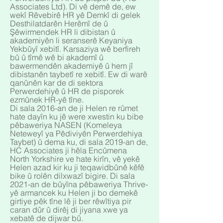
Associates Ltd). Di vê demê de, ew
wekî Rêvebirê HR yê Demkî di gelek
Desthilatdarên Herêmî de û
Şêwirmendek HR li dibistan û
akademiyên li seranserê Keyaniya
Yekbûyî xebitî. Karsaziya wê berfireh
bû û tîmê wê bi akademî û
bawermendên akademiyê û hem jî
dibistanên taybetî re xebitî. Ew di warê
qanûnên kar de di sektora
Perwerdehiyê û HR de pisporek
ezmûnek HR-yê tîne.
Di sala 2016-an de ji Helen re rûmet
hate dayîn ku jê were xwestin ku bibe
pêbaweriya NASEN (Komeleya
Neteweyî ya Pêdiviyên Perwerdehiya
Taybet) û dema ku, di sala 2019-an de,
HC Associates ji hêla Encûmena
North Yorkshire ve hate kirîn, vê yekê
Helen azad kir ku ji teqawidbûnê kêfê
bike û rolên dilxwazî bigire. Di sala
2021-an de bûyîna pêbaweriya Thrive-
yê armancek ku Helen ji bo demekê
girtiye pêk tîne lê ji ber rêwîtiya pir
caran dûr û dirêj di jiyana xwe ya
xebatê de dijwar bû.