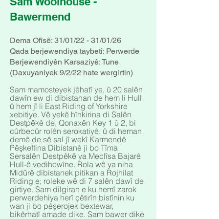
Sam Woolhouse -
Bawermend
Dema Ofîsê: 31/01/22 - 31/01/26
Qada berjewendiya taybetî: Perwerde
Berjewendiyên Karsaziyê: Tune
(Daxuyaniyek 9/2/22 hate wergirtin)
Sam mamosteyek jêhatî ye, û 20 salên
dawîn ew di dibistanan de hem li Hull
û hem jî li East Riding of Yorkshire
xebitiye. Vê yekê hînkirina di Salên
Destpêkê de, Qonaxên Key 1 û 2, bi
cûrbecûr rolên serokatiyê, û di heman
demê de sê sal jî wekî Karmendê
Pêşkeftina Dibistanê ji bo Tîma
Sersalên Destpêkê ya Meclîsa Bajarê
Hull-ê vedihewîne. Rola wê ya niha
Midûrê dibistanek pitikan a Rojhilat
Riding e; roleke wê di 7 salên dawî de
girtiye. Sam dilgiran e ku hemî zarok
perwerdehiya herî çêtirîn bistînin ku
wan ji bo pêşerojek bextewar,
bikêrhatî amade dike. Sam bawer dike