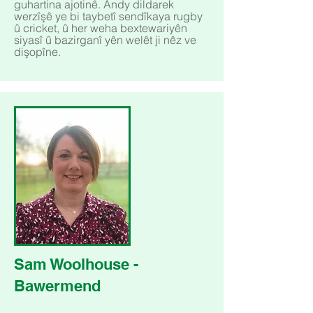
guhartina ajotinê. Andy dildarek
werzîşê ye bi taybetî sendîkaya rugby
û cricket, û her weha bextewariyên
siyasî û bazirganî yên welêt ji nêz ve
dişopîne.
Sam Woolhouse -
Bawermend