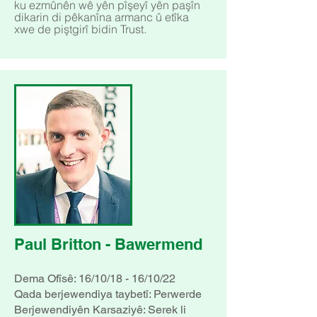
ku ezmûnên wê yên pîşeyî yên paşîn
dikarin di pêkanîna armanc û etîka
xwe de piştgirî bidin Trust.
Paul Britton - Bawermend
Dema Ofîsê: 16/10/18 - 16/10/22
Qada berjewendiya taybetî: Perwerde
Berjewendiyên Karsaziyê: Serek li