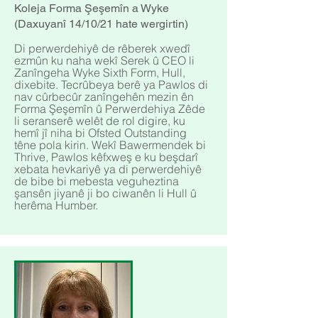
Koleja Forma Şeşemîn a Wyke
(Daxuyanî 14/10/21 hate wergirtin)
Di perwerdehiyê de rêberek xwedî
ezmûn ku naha wekî Serek û CEO li
Zanîngeha Wyke Sixth Form, Hull,
dixebite. Tecrûbeya berê ya Pawlos di
nav cûrbecûr zanîngehên mezin ên
Forma Şeşemîn û Perwerdehiya Zêde
li seranserê welêt de rol digire, ku
hemî jî niha bi Ofsted Outstanding
têne pola kirin. Wekî Bawermendek bi
Thrive, Pawlos kêfxweş e ku beşdarî
xebata hevkariyê ya di perwerdehiyê
de bibe bi mebesta veguheztina
şansên jiyanê ji bo ciwanên li Hull û
herêma Humber.