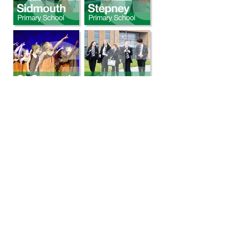
Kelvin Hall
Registered office:
School, Bricknell Avenue, Hull,
England HU5 4QH
Telephone:
01482 347268
Email:
info@thrivetrust.uk
Dibistana Kelvin Hall,
Ofîsa qeydkirî:
Bricknell Avenue, Hull,
Englandngilîztan HU5 4QH
Telefon:
01482 342229
Email: