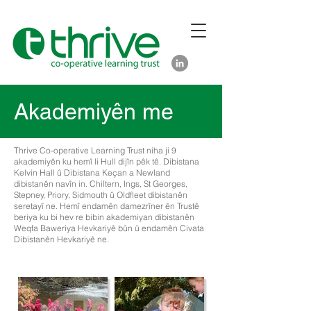
Akademiyên me
Thrive Co-operative Learning Trust niha ji 9
akademiyên ku hemî li Hull dijîn pêk tê. Dibistana
Kelvin Hall û Dibistana Keçan a Newland
dibistanên navîn in. Chiltern, Ings, St Georges,
Stepney, Priory, Sidmouth û Oldfleet dibistanên
seretayî ne. Hemî endamên damezrîner ên Trustê
beriya ku bi hev re bibin akademiyan dibistanên
Weqfa Baweriya Hevkariyê bûn û endamên Civata
Dibistanên Hevkariyê ne.