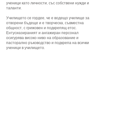
ученици като личности, със собствени нужди и
таланти.
Училището се гордее, че е водещо училище за
отворени бъдеще и е творческа, съвместна
общност, с грижовен и подкрепящ етос.
Ентусиазираният и ангажиран персонал
осигурява високо ниво на образование и
пасторално ръководство и подкрепа на всички
ученици в училището.