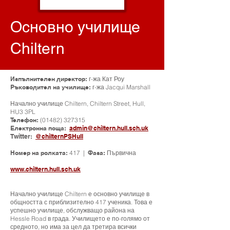
Основно училище
Chiltern
Изпълнителен директор:
г-жа Кат Роу
Ръководител на училище:
г-жа Jacqui Marshall
Начално училище Chiltern, Chiltern Street, Hull,
HU3 3PL
Телефон:
(01482) 327315
Електронна поща:
admin@chiltern.hull.sch.uk
Twitter:
@chilternPSHull
Номер на ролката:
417 |
Фаза:
Първична
www.chiltern.hull.sch.uk
Начално училище Chiltern е основно училище в
общността с приблизително 417 ученика. Това е
успешно училище, обслужващо района на
Hessle Road в града. Училището е по-голямо от
средното, но има за цел да третира всички