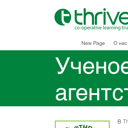
New Page
О нас
Учено
агентс
В T