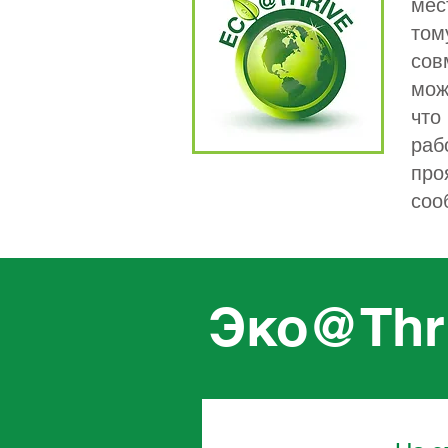
мес
том
сов
мож
что
раб
про
соо
Эко@Thr