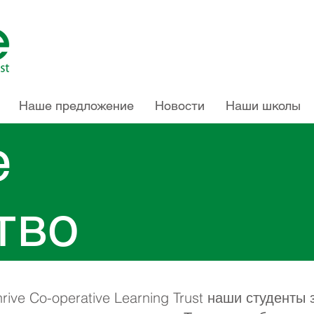
Наше предложение
Новости
Наши школы
е
тво
hrive Co-operative Learning Trust наши студент