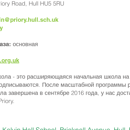
iory Road, Hull HU5 5RU
n@priory.hull.sch.uk
y
основная
аза:
.org.uk
ола - это расширяющаяся начальная школа на 
подписываются. После масштабной программы 
ла завершена в сентябре 2016 года, у нас дос
riory.
Kelvin Hall School, Bricknell Avenue, Hu
: