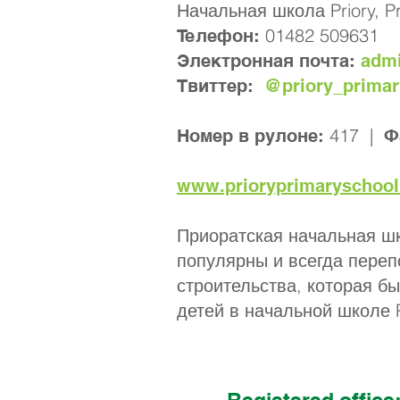
Начальная школа Priory, Pr
01482 509631
Телефон:
Электронная почта:
admi
Твиттер:
@priory_primar
417 |
Номер в рулоне:
Ф
www.prioryprimaryschool
Приоратская начальная шк
популярны и всегда пере
строительства, которая бы
детей в начальной школе P
Registered office