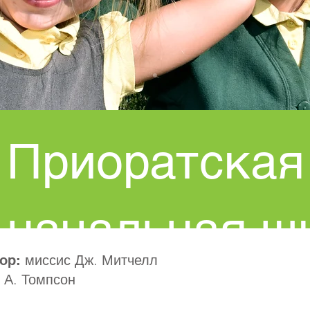
Приоратская
начальная ш
миссис Дж. Митчелл
ор:
 А. Томпсон