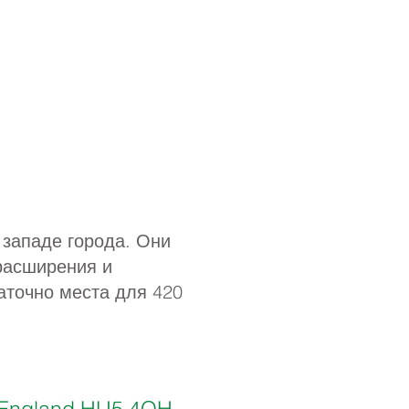
западе города. Они
расширения и
таточно места для 420
ll, England HU5 4QH