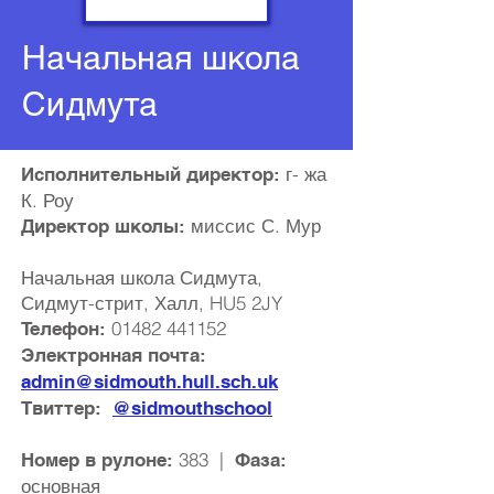
Начальная школа
Сидмута
г-
жа
Исполнительный директор:
К. Роу
миссис С. Мур
Директор школы:
Начальная школа Сидмута,
Сидмут-стрит, Халл, HU5 2JY
01482 441152
Телефон:
Электронная почта:
admin@sidmouth.hull.sch.uk
Твиттер:
@sidmouthschool
383 |
Номер в рулоне:
Фаза:
основная